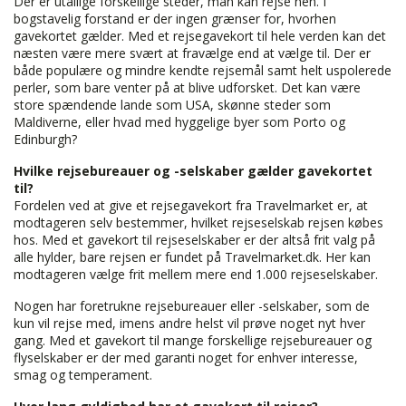
Der er utallige forskellige steder, man kan rejse hen. I
bogstavelig forstand er der ingen grænser for, hvorhen
gavekortet gælder. Med et rejsegavekort til hele verden kan det
næsten være mere svært at fravælge end at vælge til. Der er
både populære og mindre kendte rejsemål samt helt uspolerede
perler, som bare venter på at blive udforsket. Det kan være
store spændende lande som USA, skønne steder som
Maldiverne, eller hvad med hyggelige byer som Porto og
Edinburgh?
Hvilke rejsebureauer og -selskaber gælder gavekortet
til?
Fordelen ved at give et rejsegavekort fra Travelmarket er, at
modtageren selv bestemmer, hvilket rejseselskab rejsen købes
hos. Med et gavekort til rejseselskaber er der altså frit valg på
alle hylder, bare rejsen er fundet på Travelmarket.dk. Her kan
modtageren vælge frit mellem mere end 1.000 rejseselskaber.
Nogen har foretrukne rejsebureauer eller -selskaber, som de
kun vil rejse med, imens andre helst vil prøve noget nyt hver
gang. Med et gavekort til mange forskellige rejsebureauer og
flyselskaber er der med garanti noget for enhver interesse,
smag og temperament.