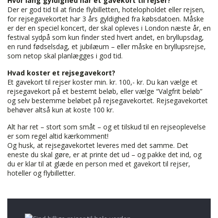
Hvor lang gyldighed har et gavekort til rejser?
Der er god tid til at finde flybilletten, hotelopholdet eller rejsen,
for rejsegavekortet har 3 års gyldighed fra købsdatoen. Måske
er der en speciel koncert, der skal opleves i London næste år, en
festival sydpå som kun finder sted hvert andet, en bryllupsdag,
en rund fødselsdag, et jubilæum – eller måske en bryllupsrejse,
som netop skal planlægges i god tid.
Hvad koster et rejsegavekort?
Et gavekort til rejser koster min. kr. 100,- kr. Du kan vælge et
rejsegavekort på et bestemt beløb, eller vælge “Valgfrit beløb”
og selv bestemme beløbet på rejsegavekortet. Rejsegavekortet
behøver altså kun at koste 100 kr.
Alt har ret – stort som småt – og et tilskud til en rejseoplevelse
er som regel altid kærkomment!
Og husk, at rejsegavekortet leveres med det samme. Det
eneste du skal gøre, er at printe det ud – og pakke det ind, og
du er klar til at glæde en person med et gavekort til rejser,
hoteller og flybilletter.