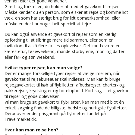
vennen eller det gode vennepar.
Glæd- og forkæl en, du holder af med et gavekort til rejser.
Måske kender du en person, som elsker at rejse og komme lidt
væk, en som har særligt brug for lidt opmærksomhed, eller
måske en der har noget helt specielt at fejre.
Du kan også anvende et gavekort til rejser som en kærlig
opfordring til at tilbringe mere tid sammen, eller som en
invitation til at få flere fælles oplevelser. Det kan fx være en
kærestetur, tøseweekend, mande-storbyferie, mor- og datter
eller far- og søn weekend.
Hvilke typer rejser, kan man vælge?
Der er mange forskellige typer rejser at vælge imellem, når
gavekortet til rejsebureauer skal indløses. Man kan fx bruge
rejsegavekortet til køb af flybilletter, afbudsrejser, charter- og
pakkerejser, krydstogter og hotelophold. Kort sagt – et gavekort
til rejser og gode oplevelser.
Vil man bruge sit gavekort til flybilletter, kan man med blot én
enkelt søgning finde de billigste, bedste og hurtigste flybilletter.
Derudover er der prisgaranti på flybilletter fundet på
Travelmarket.dk.
Hvor kan man rejse hen?